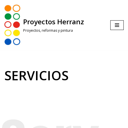
Saltar
Proyectos Herranz
al
contenido
Proyectos, reformas y pintura
SERVICIOS