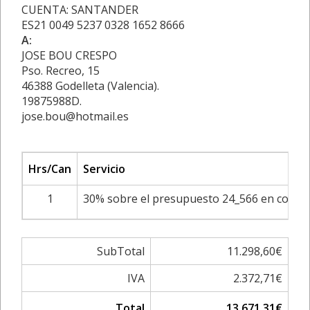
CUENTA: SANTANDER
ES21 0049 5237 0328 1652 8666
A:
JOSE BOU CRESPO
Pso. Recreo, 15
46388 Godelleta (Valencia).
19875988D.
jose.bou@hotmail.es
Hrs/Can
Servicio
1
30% sobre el presupuesto 24_566 en concept
SubTotal
11.298,60€
IVA
2.372,71€
Total
13.671,31€