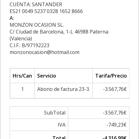
CUENTA: SANTANDER
ES21 0049 5237 0328 1652 8666
A:
MONZON OCASION SL.
C/ Ciudad de Barcelona, 1-L 46988 Paterna
(Valencia)
C.I.F.: B/97192223
monzonocasion@hotmail.com
Hrs/Can
Servicio
Tarifa/Precio
S
1
Abono de factura 23-3.
-3.567,76€
-3
SubTotal
-3.567,76€
IVA
-749,23€
Total
-4.316,99€