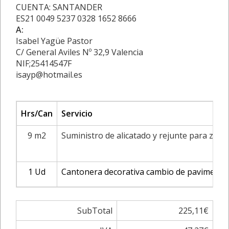
CUENTA: SANTANDER
ES21 0049 5237 0328 1652 8666
A:
Isabel Yagüe Pastor
C/ General Aviles Nº 32,9 Valencia
NIF;25414547F
isayp@hotmail.es
Hrs/Can
Servicio
9 m2
Suministro de alicatado y rejunte para zon
1 Ud
Cantonera decorativa cambio de pavimento
SubTotal
225,11€