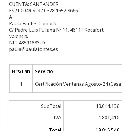
CUENTA: SANTANDER
ES21 0049 5237 0328 1652 8666
A:
Paula Fontes Campillo
C/ Padre Luis Fullana Nº 11, 46111 Rocafort
Valencia.
NIF: 48591833-D
paula@paulafontes.es
Hrs/Can
Servicio
1
Certificación Ventanas Agosto-24 (Casa B)
SubTotal
18.014,13€
IVA
1.801,41€
Total
19.815,54€