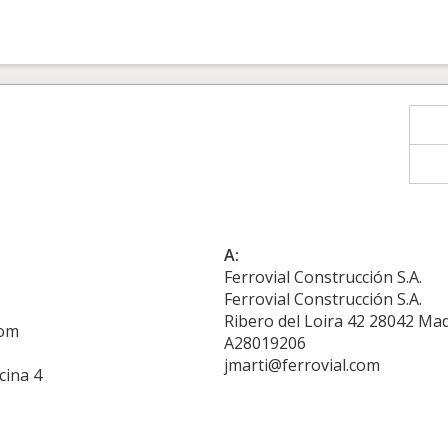
A:
Ferrovial Construcción S.A.
Ferrovial Construcción S.A.
Ribero del Loira 42 28042 Mad
com
A28019206
jmarti@ferrovial.com
cina 4