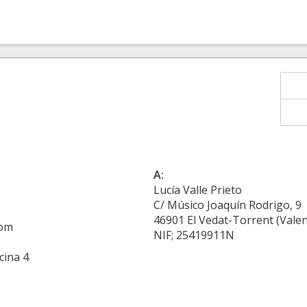
A:
Lucía Valle Prieto
C/ Músico Joaquín Rodrigo, 9
46901 El Vedat-Torrent (Valen
com
NIF; 25419911N
cina 4