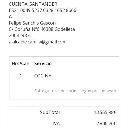
CUENTA: SANTANDER
ES21 0049 5237 0328 1652 8666
A:
Felipe Sanchis Gascon
C/ Coruña Nº6 46388 Godelleta
20042933C
a.alcaide.capilla@gmail.com
Hrs/Can
Servicio
1
COCINA.
Entrega total de cocina según presupuesto de coc
SubTotal
13.555,98€
IVA
2.846,76€