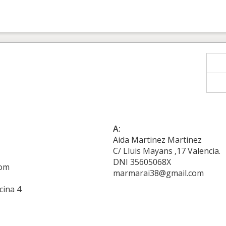
A:
Aida Martinez Martinez
C/ Lluis Mayans ,17 Valencia.
DNI 35605068X
com
marmarai38@gmail.com
cina 4