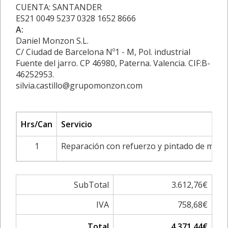
CUENTA: SANTANDER
ES21 0049 5237 0328 1652 8666
A:
Daniel Monzon S.L.
C/ Ciudad de Barcelona Nº1 - M, Pol. industrial
Fuente del jarro. CP 46980, Paterna. Valencia. CIF:B-
46252953.
silvia.castillo@grupomonzon.com
Hrs/Can
Servicio
1
Reparación con refuerzo y pintado de muro
SubTotal
3.612,76€
IVA
758,68€
Total
4.371,44€