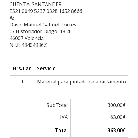
CUENTA: SANTANDER
ES21 0049 5237 0328 1652 8666
A:
David Manuel Gabriel Torres
C/ Historiador Diago, 18-4
46007 Valencia
N.I.F; 48404986Z
Hrs/Can
Servicio
Ta
1
Material para pintado de apartamento.
SubTotal
300,00€
IVA
63,00€
Total
363,00€