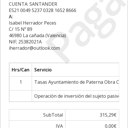
Paga
CUENTA: SANTANDER
ES21 0049 5237 0328 1652 8666
A:
Isabel Herrador Peces
C/ 15 Nº 89
46980 La cañada (Valencia)
NIF; 25382021A
iherrador@outlook.com
Hrs/Can
Servicio
1
Tasas Ayuntamiento de Paterna Obra Civil y
Operación de inversión del sujeto pasivo de 
SubTotal
315,29€
IVA
0,00€