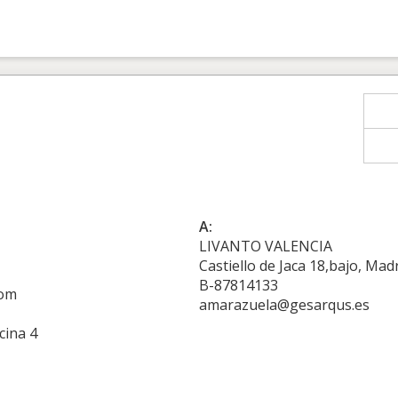
A:
LIVANTO VALENCIA
Castiello de Jaca 18,bajo, Mad
B-87814133
com
amarazuela@gesarqus.es
cina 4