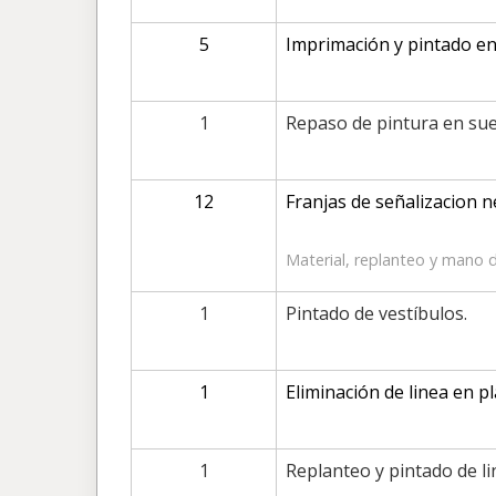
5
Imprimación y pintado en
1
Repaso de pintura en sue
12
Franjas de señalizacion n
Material, replanteo y mano 
1
Pintado de vestíbulos.
1
Eliminación de linea en p
1
Replanteo y pintado de l