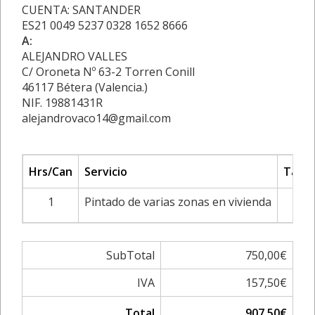
CUENTA: SANTANDER
ES21 0049 5237 0328 1652 8666
A:
ALEJANDRO VALLES
C/ Oroneta Nº 63-2 Torren Conill
46117 Bétera (Valencia.)
NIF. 19881431R
alejandrovaco14@gmail.com
Hrs/Can
Servicio
Tarif
1
Pintado de varias zonas en vivienda
SubTotal
750,00€
IVA
157,50€
Total
907,50€