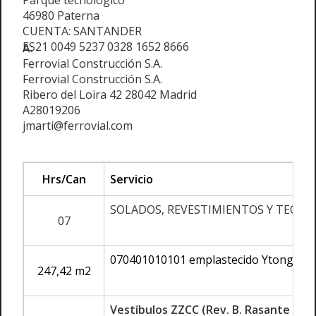
Parque tecnológico
46980 Paterna
CUENTA: SANTANDER
ES21 0049 5237 0328 1652 8666
A:
Ferrovial Construcción S.A.
Ferrovial Construcción S.A.
Ribero del Loira 42 28042 Madrid
A28019206
jmarti@ferrovial.com
Hrs/Can
Servicio
SOLADOS, REVESTIMIENTOS Y TECHO
07
070401010101 emplastecido Ytong
247,42 m2
Vestíbulos ZZCC (Rev. B. Rasante ZZC