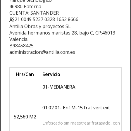
Parque tecnológico
46980 Paterna
CUENTA: SANTANDER
ES21 0049 5237 0328 1652 8666
A:
Antilia Obras y proyectos SL
Avenida hermanos maristas 28, bajo C, CP:46013
Valencia.
B98458425
administracion@antilia.com.es
Hrs/Can
Servicio
01-MEDIANERA
01.02.01- Enf M-15 frat vert ext
52,560 M2
Enfoscado sin maestrear fratasado, con mort