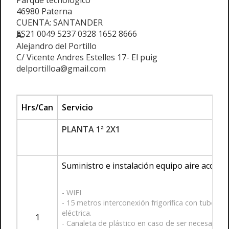
Parque tecnológico
46980 Paterna
CUENTA: SANTANDER
ES21 0049 5237 0328 1652 8666
A:
Alejandro del Portillo
C/ Vicente Andres Estelles 17- El puig
delportilloa@gmail.com
Hrs/Can
Servicio
PLANTA 1ª 2X1
Suministro e instalación equipo aire acond
- WIFI
- 15 metros interconexión frigorífica con tubo de 
eléctrica.
1
- Canaleta de plástico en caso de ser necesaria e