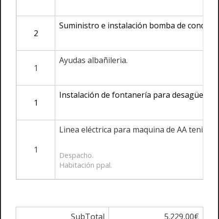
Suministro e instalación bomba de condens
2
Ayudas albañileria.
1
Instalación de fontanería para desagüe de 
1
Linea eléctrica para maquina de AA teniend
1
Despacho.
Habitación ppal.
SubTotal
5.229,00€