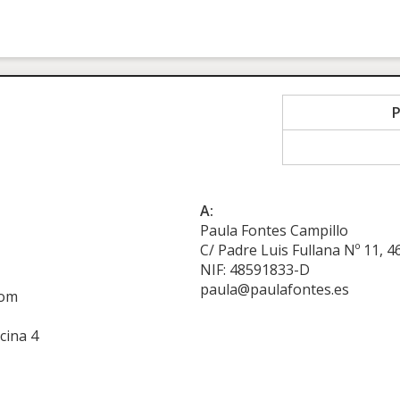
A:
Paula Fontes Campillo
C/ Padre Luis Fullana Nº 11, 4
NIF: 48591833-D
paula@paulafontes.es
com
cina 4