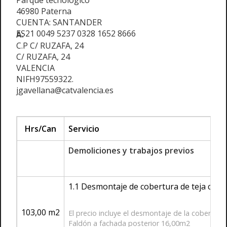
Parque tecnológico
46980 Paterna
CUENTA: SANTANDER
ES21 0049 5237 0328 1652 8666
A:
C.P C/ RUZAFA, 24
C/ RUZAFA, 24
VALENCIA
NIFH97559322.
jgavellana@catvalencia.es
Hrs/Can
Servicio
Demoliciones y trabajos previos
1.1 Desmontaje de cobertura de teja cerám
103,00 m2
El precio incluye el desmontaje de la cobertura
Faldón a fachada posterior 16,00m2