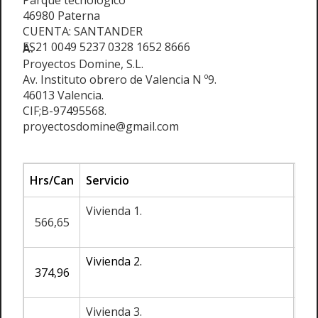
Parque tecnológico
46980 Paterna
CUENTA: SANTANDER
ES21 0049 5237 0328 1652 8666
A:
Proyectos Domine, S.L.
Av. Instituto obrero de Valencia N º9.
46013 Valencia.
CIF;B-97495568.
proyectosdomine@gmail.com
Hrs/Can
Servicio
Tar
Vivienda 1.
566,65
Vivienda 2.
374,96
Vivienda 3.