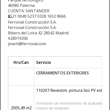
Parque tecnológico
46980 Paterna
CUENTA: SANTANDER
ES21 0049 5237 0328 1652 8666
A:
Ferrovial Construcción S.A.
Ferrovial Construcción S.A.
Ribero del Loira 42 28042 Madrid
A28019206
jmarti@ferrovial.com
Hrs/Can
Servicio
CERRAMIENTOS EXTERIORES
110207 Revestim. pintura liso PV ext
Formación de revestimiento de acabado en par
2005,49 m2
Criterio de medición: