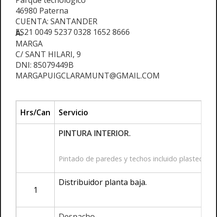
Parque tecnológico
46980 Paterna
CUENTA: SANTANDER
ES21 0049 5237 0328 1652 8666
A:
MARGA
C/ SANT HILARI, 9
DNI: 85079449B
MARGAPUIGCLARAMUNT@GMAIL.COM
Hrs/Can
Servicio
PINTURA INTERIOR.
Pintado de paredes y techos incluido plastecido d
Distribuidor planta baja.
1
Despacho.