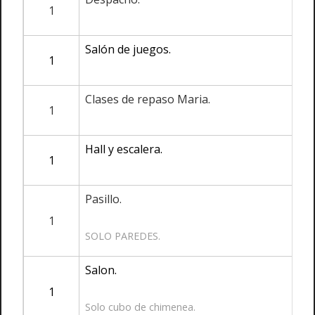
1
Salón de juegos.
1
Clases de repaso Maria.
1
Hall y escalera.
1
Pasillo.
1
SOLO PAREDES.
Salon.
1
Solo cubo de chimenea.