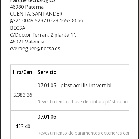
Parque tecnológico
46980 Paterna
CUENTA: SANTANDER
ES21 0049 5237 0328 1652 8666
A:
BECSA
C/Doctor Ferran, 2 planta 1ª.
46021 Valencia
cverdeguer@becsa.es
Hrs/Can
Servicio
07.01.05 - plast acrl lis int vert bl
5.383,36
Revestimiento a base de pintura plástica acrílica
07.01.06
423,40
Revestimiento de paramentos exteriores con imperm