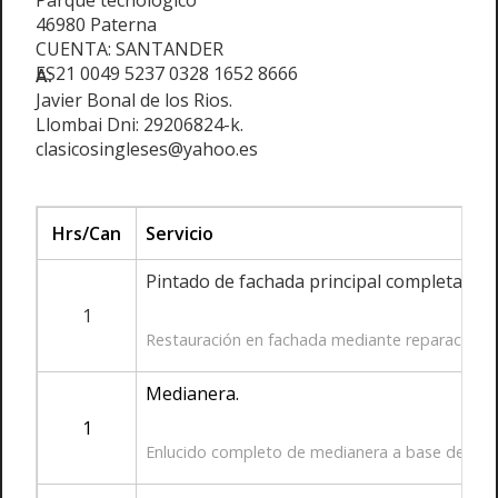
Parque tecnológico
46980 Paterna
CUENTA: SANTANDER
ES21 0049 5237 0328 1652 8666
A:
Javier Bonal de los Rios.
Llombai Dni: 29206824-k.
clasicosingleses@yahoo.es
Hrs/Can
Servicio
Pintado de fachada principal completa.
1
Restauración en fachada mediante reparación de g
Medianera.
1
Enlucido completo de medianera a base de cement