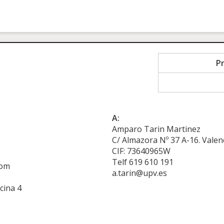
P
A:
Amparo Tarin Martinez
C/ Almazora Nº 37 A-16. Valenc
CIF: 73640965W
Telf 619 610 191
com
a.tarin@upv.es
cina 4