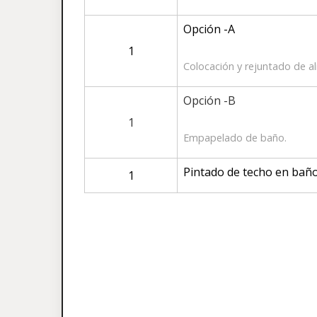
Opción -A
1
Colocación y rejuntado de a
Opción -B
1
Empapelado de baño.
Pintado de techo en baño
1