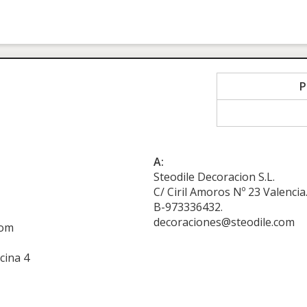
P
A:
Steodile Decoracion S.L.
C/ Ciril Amoros Nº 23 Valencia
B-973336432.
decoraciones@steodile.com
com
cina 4