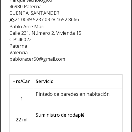
Parque tecnológico
46980 Paterna
CUENTA: SANTANDER
ES21 0049 5237 0328 1652 8666
A:
Pablo Arce Mari
Calle 231, Número 2, Vivienda 15
C.P: 46022
Paterna
Valencia
pabloracer50@gmail.com
Hrs/Can
Servicio
Pintado de paredes en habitación.
1
Suministro de rodapié.
22 ml