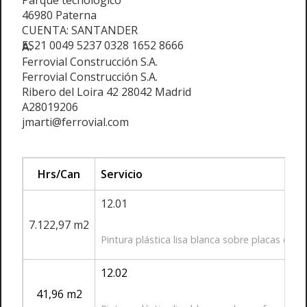
Parque tecnológico
46980 Paterna
CUENTA: SANTANDER
ES21 0049 5237 0328 1652 8666
A:
Ferrovial Construcción S.A.
Ferrovial Construcción S.A.
Ribero del Loira 42 28042 Madrid
A28019206
jmarti@ferrovial.com
Hrs/Can
Servicio
12.01
7.122,97 m2
Pintura plástica lisa blanca sobre placas de y
12.02
41,96 m2