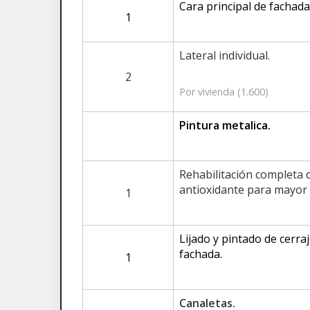
Cara principal de fachadas
1
Lateral individual.
2
Por vivienda (1.600)
Pintura metalica.
Rehabilitación completa 
antioxidante para mayor 
1
Lijado y pintado de cerra
fachada.
1
Canaletas.