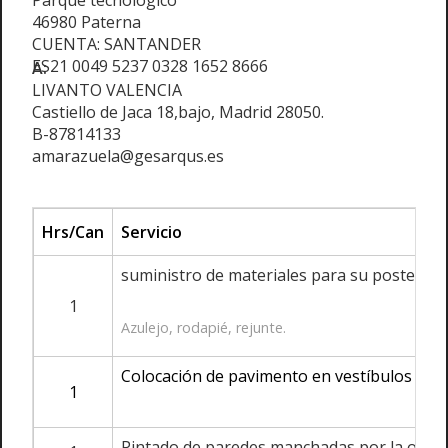
Parque tecnológico
46980 Paterna
CUENTA: SANTANDER
ES21 0049 5237 0328 1652 8666
A:
LIVANTO VALENCIA
Castiello de Jaca 18,bajo, Madrid 28050.
B-87814133
amarazuela@gesarqus.es
Hrs/Can
Servicio
suministro de materiales para su posterior 
1
Azulejo, rodapié, rejunte.
Colocación de pavimento en vestíbulos de g
1
Pintado de paredes manchadas por la obra.