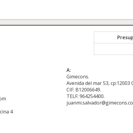
Presu
A:
Gimecons.
Avenida del mar 53, cp:12003 C
CIF: B12006649.
TELF: 964254400.
com
juanmi.salvador@gimecons.c
cina 4