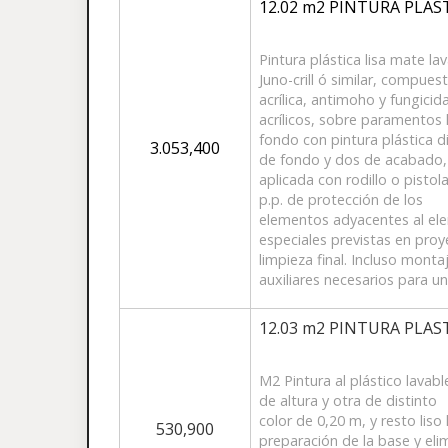
12.02 m2 PINTURA PLAST
Pintura plástica lisa mate l
Juno-crill ó similar, compue
acrílica, antimoho y fungici
acrílicos, sobre paramentos
fondo con pintura plástica d
3.053,400
de fondo y dos de acabado, c
aplicada con rodillo o pisto
p.p. de protección de los
elementos adyacentes al ele
especiales previstas en proy
limpieza final. Incluso mon
auxiliares necesarios para u
12.03 m2 PINTURA PLAS
M2 Pintura al plástico lavab
de altura y otra de distinto
color de 0,20 m, y resto liso 
530,900
preparación de la base y eli