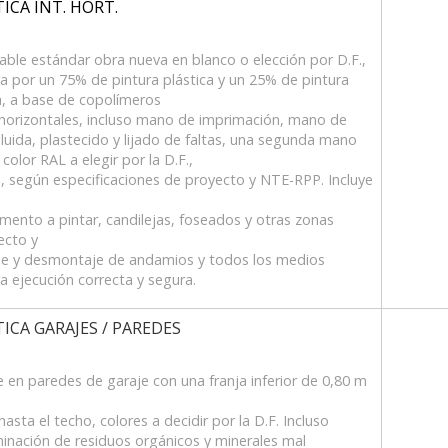
ICA INT. HORT.
avable estándar obra nueva en blanco o elección por D.F.,
sta por un 75% de pintura plástica y un 25% de pintura
da, a base de copolímeros
 horizontales, incluso mano de imprimación, mano de
iluida, plastecido y lijado de faltas, una segunda mano
olor RAL a elegir por la D.F.,
la, según especificaciones de proyecto y NTE-RPP. Incluye
mento a pintar, candilejas, foseados y otras zonas
ecto y
taje y desmontaje de andamios y todos los medios
na ejecución correcta y segura.
TICA GARAJES / PAREDES
le en paredes de garaje con una franja inferior de 0,80 m
hasta el techo, colores a decidir por la D.F. Incluso
minación de residuos orgánicos y minerales mal