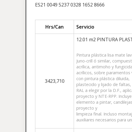
ES21 0049 5237 0328 1652 8666
Hrs/Can
Servicio
12.01 m2 PINTURA PLAST
Pintura plástica lisa mate l
Juno-crill ó similar, compue
acrílica, antimoho y fungici
acrílicos, sobre paramentos
con pintura plástica diluida,
3423,710
plastecido y lijado de falt
RAL a elegir por la D.F., apl
proyecto y NTE-RPP. Incluye
elemento a pintar, candileja
proyecto y
limpieza final. Incluso mon
auxiliares necesarios para u