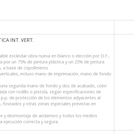
ICA INT. VERT.
avable estándar obra nueva en blanco o elección por D.F.,
sta por un 75% de pintura plástica y un 25% de pintura
da, a base de copolímeros
 verticales, incluso mano de imprimación, mano de fondo
as, una segunda mano de fondo y dos de acabado, color
icada con rodillo o pistola, según especificaciones de
 p.p. de protección de los elementos adyacentes al
s, foseados y otras zonas especiales previstas en
taje y desmontaje de andamios y todos los medios
na ejecución correcta y segura.