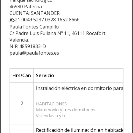
Parque tecnológico
46980 Paterna
CUENTA: SANTANDER
ES21 0049 5237 0328 1652 8666
A:
Paula Fontes Campillo
C/ Padre Luis Fullana Nº 11, 46111 Rocafort
Valencia.
NIF: 48591833-D
paula@paulafontes.es
Hrs/Can
Servicio
Instalación eléctrica en dormitorio para fut
2
HABITACIONES:
Matrimonio y tres dormitorios.
Viviendas a y b.
Rectificación de iluminación en habitación 