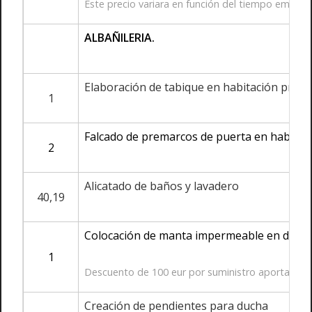
Este precio variara en función del tiempo emple
ALBAÑILERIA.
Elaboración de tabique en habitación princi
1
Falcado de premarcos de puerta en habitació
2
Alicatado de baños y lavadero
40,19
Colocación de manta impermeable en ducha
1
Descuento de 100 eur por suministro aportado p
Creación de pendientes para ducha