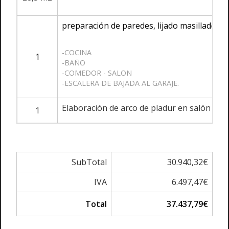
preparación de paredes, lijado masillado y p
-COCINA
1
-BAÑO
-COMEDOR - SALON
-ESCALERA DE BAJADA AL GARAJE.
Elaboración de arco de pladur en salón
1
SubTotal
30.940,32€
IVA
6.497,47€
Total
37.437,79€