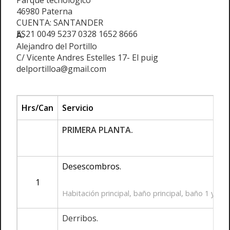
Parque tecnológico
46980 Paterna
CUENTA: SANTANDER
ES21 0049 5237 0328 1652 8666
A:
Alejandro del Portillo
C/ Vicente Andres Estelles 17- El puig
delportilloa@gmail.com
Hrs/Can
Servicio
PRIMERA PLANTA.
Desescombros.
1
Habitación principal, baño principal, baño 1 y mur
Derribos.