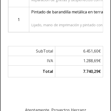
Pintado de barandilla metálica en terraza.
1
Lijado, mano de imprimación y pintado con varias
SubTotal
6.451,60€
IVA
1.288,69€
Total
7.740,29€
Atentamente, Proyectos Herranz