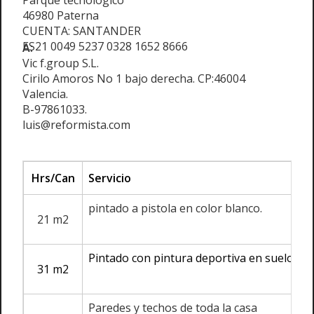
Parque tecnológico
46980 Paterna
CUENTA: SANTANDER
ES21 0049 5237 0328 1652 8666
A:
Vic f.group S.L.
Cirilo Amoros No 1 bajo derecha. CP:46004
Valencia.
B-97861033.
luis@reformista.com
Hrs/Can
Servicio
pintado a pistola en color blanco.
21 m2
Pintado con pintura deportiva en suelo.
31 m2
Paredes y techos de toda la casa