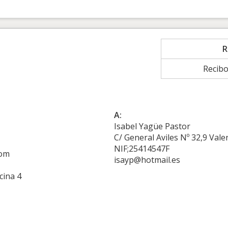
R
Recib
A:
Isabel Yagüe Pastor
C/ General Aviles Nº 32,9 Vale
NIF;25414547F
com
isayp@hotmail.es
cina 4