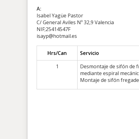
A:
Isabel Yagüe Pastor
C/ General Aviles Nº 32,9 Valencia
NIF;25414547F
isayp@hotmail.es
Hrs/Can
Servicio
1
Desmontaje de sifón de f
mediante espiral mecánic
Montaje de sifón fregade