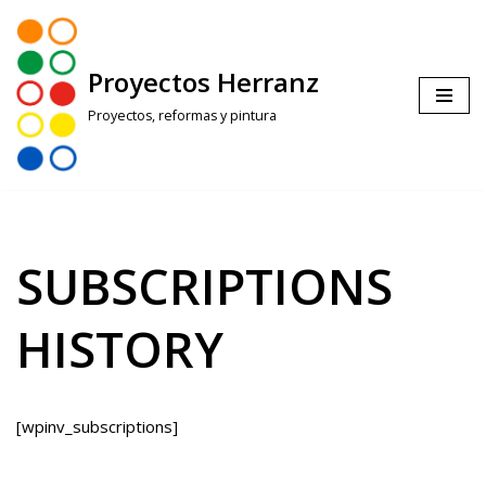
Saltar
Proyectos Herranz
al
contenido
Proyectos, reformas y pintura
SUBSCRIPTIONS
HISTORY
[wpinv_subscriptions]