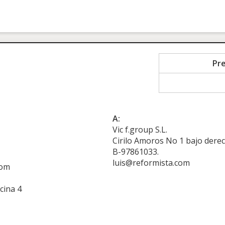
Pr
A:
Vic f.group S.L.
Cirilo Amoros No 1 bajo derec
B-97861033.
luis@reformista.com
com
cina 4