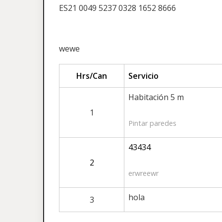
ES21 0049 5237 0328 1652 8666
wewe
Hrs/Can
Servicio
Habitación 5 m
1
Pintar paredes
43434
2
erwreewr
hola
3